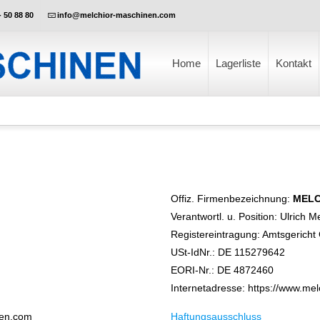
- 50 88 80
info@melchior-maschinen.com
Home
Lagerliste
Kontakt
Offiz. Firmenbezeichnung:
MELC
Verantwortl. u. Position: Ulrich 
Registereintragung: Amtsgericht
USt-IdNr.: DE 115279642
EORI-Nr.: DE 4872460
Internetadresse: https://www.me
nen.com
Haftungsausschluss