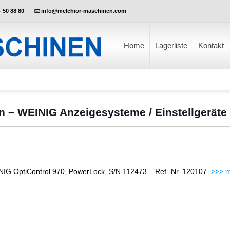
- 50 88 80
info@melchior-maschinen.com
Home
Lagerliste
Kontakt
en – WEINIG Anzeigesysteme / Einstellgerät
IG OptiControl 970, PowerLock, S/N 112473 – Ref.-Nr. 120107
>>> m